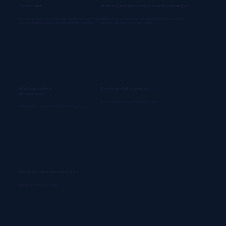
Conoceme
Que seguros podes contratar conmigo?
Me llamo Juan Salas, más 8 años como Productor de Seguros y más de 18
Asesoramiento en Seguros de Auto, Motos, Hogar, Bicicleta, Celulares,
años en la industria del seguro, asesorando familias y empresas.
Notebook, Vida, Retiro, Comercios y Pymes.
Mis Compañías
Servicios Adicionales
destacadas
Asesoramiento jurídico, gestoria del Automotor.
Federación Patronal, San Cristobal, BBVA, LaCaja, Asociart
Días y horarios de atención
De Lunes a sábados de 9 a 20hs.